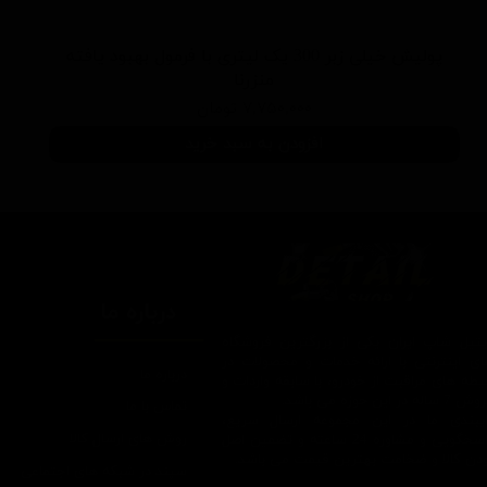
پولیش خیلی زبر 300 یک لیتری با فرمول بهبود یافته
منزرنا
۷,۷۵۰,۰۰۰ تومان
افزودن به سبد خرید
درباره ما
یتیل شاپ ایران یکی از بزرگترین فروشگاه
ای اینترنتی با ارائه خدمات و محصولات در
درباره ما
یطه های مراقبت از خودرو، با سابقه واردات و
7 ساله در این حوزه می باشد.
تماس با ما
ایبندی ما در این مجموعه ارسال سریع،
روش های ارسال کالا
پاسخگویی و مشاوره 24 ساعته و تضمین اصل
ودن کالا و ضخامت بهترین قیمت می باشد.
سپند در شبکه های اجتماعی