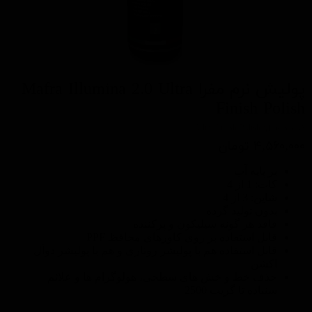
پولیش نرم مفرا Mafra Illumina 2.0 Ultra
Finish Polish
کد محصول: Ultra Finish Polish
۴,۵۶۰,۰۰۰ تومان
بر پایه آب
کات: 1 از 4
شاین: 3 از 4
بدون تولید گرده
فاقد هر گونه سیلیکون و پرکننده
قابل استفاده بر روی کاورهای محافظ PPF
قابل استفاده هم با پولیشر روتاری و هم با پولیشر دوآل
اکشن
حذف خط و خش های سطحی، هولوگرام ها و علائم
سنباده تا گریت 2500