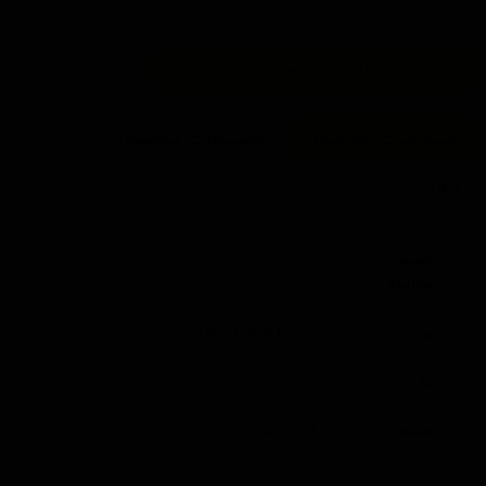
افزودن به سبد خرید
مشخصات محصول
توضیحات محصول
نظرات
کشور
ایتالیا
سازنده
برند
Ultra Finish Polish
کاربرد
پولیش نرم
حجم
500 میلی لیتر