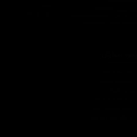
تبلیغات
اره تماس: 09124067710
شرایط عودت کالا
یل پشتیبانی: Info@detailshopiran.ir
که های اجتماعی: detailshop.ir
حوه سفارش
چطور سفارش بدم؟
شرایط ارسال چطوره؟
پرداخت هزینه
چرا به شما اعتماد کنم؟
ضمانت چه شرایطی داره؟
آیا امکان عودت وجود داره؟