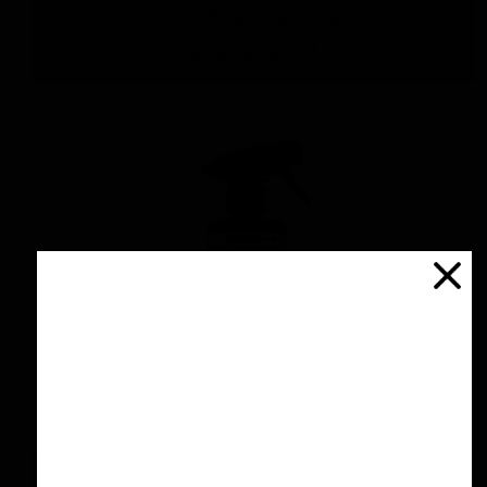
پولیش آهن و آلومینیوم 125 گرمی منزرنا
اتمام موجودی
اسپری سرامیك محافظ و آبگریز کننده 500 میلی