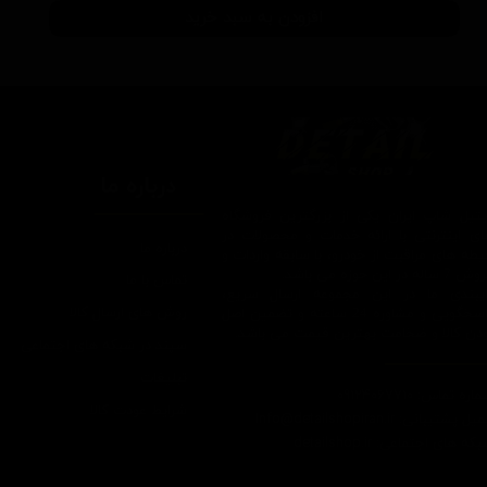
افزودن به سبد خرید
درباره ما
یتیل شاپ ایران یکی از بزرگترین فروشگاه
ای اینترنتی با ارائه خدمات و محصولات در
درباره ما
یطه های مراقبت از خودرو، با سابقه واردات و
7 ساله در این حوزه می باشد.
تماس با ما
ایبندی ما در این مجموعه ارسال سریع،
روش های ارسال کالا
پاسخگویی و مشاوره 24 ساعته و تضمین اصل
ودن کالا و ضخامت بهترین قیمت می باشد.
سپند در شبکه های اجتماعی
تبلیغات
اره تماس: 09124067710
شرایط عودت کالا
یل پشتیبانی: Info@detailshopiran.ir
که های اجتماعی: detailshop.ir