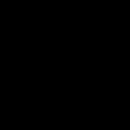
حوه سفارش
چطور سفارش بدم؟
شرایط ارسال چطوره؟
پرداخت هزینه
چرا به شما اعتماد کنم؟
ضمانت چه شرایطی داره؟
آیا امکان عودت وجود داره؟
تمام حقوق مادی و معنوی این سایت متعلق به فروشگاه آنلاین دیتیل شاپ می
باشد.