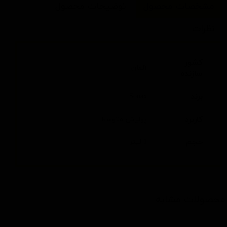
مشخصات محصول
توضیحات محصول
نظرات
کشور
آلمان
سازنده
برند
Sonax
کاربرد
پولیش متوسط
حجم
1 لیتر
محصولات مشابه