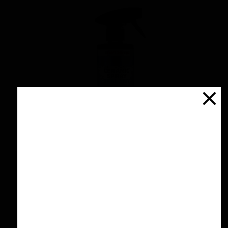
اسپری سرامیك محافظ و آبگریز کننده 500 میلی
لیتری منزرنا
۴,۲۰۰,۰۰۰ تومان
افزودن به سبد خرید