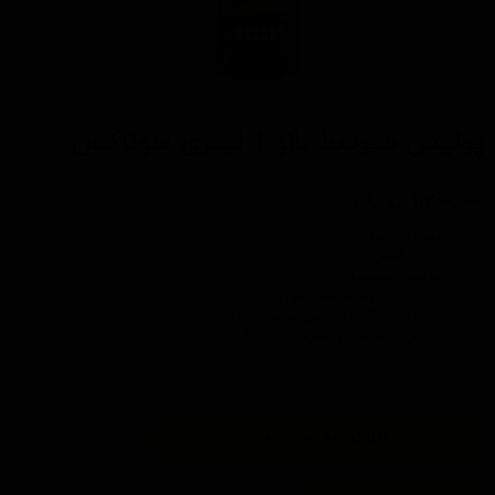
پولیش متوسط نانو 1 لیتری سوناکس
کد محصول: 208300
۹,۲۰۰,۰۰۰ تومان
نفوذ به الیاف
کاربرد آسان
پولیش متوسط
بر پایه آب و فاقد سیلیکون
عدم ایجاد گرده در حین پولیش کاری
از بین برنده خط و خش تا 2500 گریت
افزودن به سبد خرید