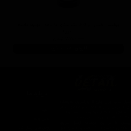
پولیش خیلی زبر 300 یک لیتری با فرمول بهبود یافته
منزرنا
۷,۷۵۰,۰۰۰ تومان
افزودن به سبد خرید
درباره ما
یتیل شاپ ایران یکی از بزرگترین فروشگاه
ای اینترنتی با ارائه خدمات و محصولات در
درباره ما
یطه های مراقبت از خودرو، با سابقه واردات و
7 ساله در این حوزه می باشد.
تماس با ما
ایبندی ما در این مجموعه ارسال سریع،
روش های ارسال کالا
پاسخگویی و مشاوره 24 ساعته و تضمین اصل