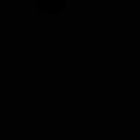
دستگاه پولیش اوربیتال گیربکس دار
125 میلی متری فلکس Flex XCE 10-8
125
کد محصول: 418072
۸۶,۰۰۰,۰۰۰ تومان
سایز 15
سبک وزن
طراحی ارگونومیک
دستگاه پولیش اوربیتال گیربکسی
عملکرد کات بالا بدون ایجاد هولوگرام
تولید گرمای کمتر نسبت به مدل های مشابه