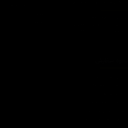
ودن کالا و ضخامت بهترین قیمت می باشد.
سپند در شبکه های اجتماعی
تبلیغات
اره تماس: 09124067710
شرایط عودت کالا
یل پشتیبانی: Info@detailshopiran.ir
که های اجتماعی: detailshop.ir
حوه سفارش
چطور سفارش بدم؟
شرایط ارسال چطوره؟
پرداخت هزینه
چرا به شما اعتماد کنم؟
ضمانت چه شرایطی داره؟
آیا امکان عودت وجود داره؟