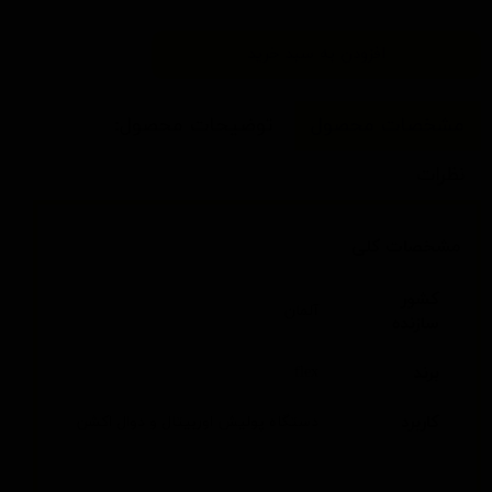
افزودن به سبد خرید
مشخصات محصول
توضیحات محصول:
نظرات
مشخصات کلی
کشور
آلمان
سازنده
برند
flex
کاربرد
دستگاه پولیش اوربیتال و دوال اکشن