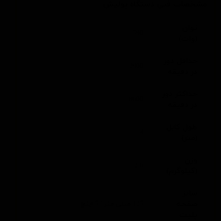
مشخصات فنی دستگاه پولیش
توان
590
(وات)
حداقل دور
2900
در دقیقه
حداکثر دور
8600
در دقیقه
طول کابل
4
(متر)
وزن
2.6
(کیلوگرم)
سایز
صفحه
125 میلی متر / 5 اینچ
پلیت