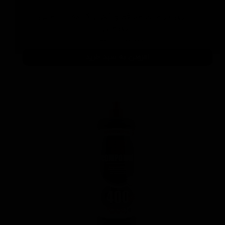
اسپری سرامیك محافظ و آبگریز کننده 500 میلی
لیتری منزرنا
۴,۲۰۰,۰۰۰ تومان
افزودن به سبد خرید