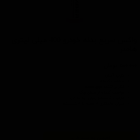
واکس سریع بدنه خودرو 400 میلی لیتری
هامبر
کد محصول: 201061
۵۰۰,۰۰۰ تومان
کاربرد آسان
درخشان کننده
آبگریز کننده فوق العاده
مراقبت کننده از سطح رنگ
قابلیت شستشو بدون نیاز به آب
میزان ماندگاری 4 هفته یا 4 شستشو
افزودن به سبد خرید