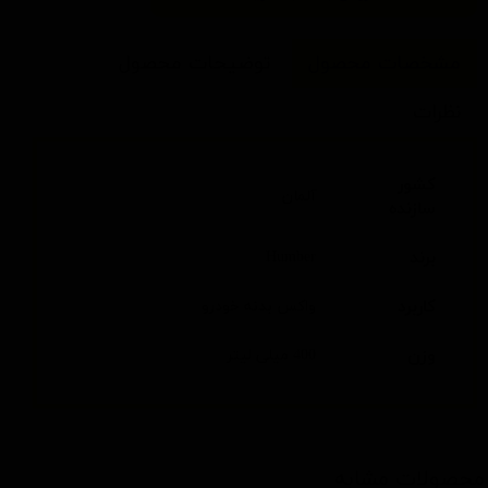
مشخصات محصول
توضیحات محصول
نظرات
کشور
آلمان
سازنده
برند
Humber
کاربرد
واکس بدنه خودرو
وزن
400 میلی لیتر
محصولات مشابه