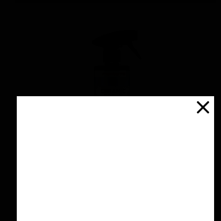
اسپری سرامیك محافظ و آبگریز کننده 500 میلی
لیتری منزرنا
۴,۲۰۰,۰۰۰ تومان