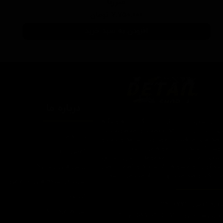
منزرنا
۷,۷۵۰,۰۰۰ تومان
افزودن به سبد خرید
درباره ما
یتیل شاپ ایران یکی از بزرگترین فروشگاه
ای اینترنتی با ارائه خدمات و محصولات در
درباره ما
یطه های مراقبت از خودرو، با سابقه واردات و
7 ساله در این حوزه می باشد.
تماس با ما
ایبندی ما در این مجموعه ارسال سریع،
روش های ارسال کالا
پاسخگویی و مشاوره 24 ساعته و تضمین اصل
ودن کالا و ضخامت بهترین قیمت می باشد.
سپند در شبکه های اجتماعی
تبلیغات
اره تماس: 09124067710
شرایط عودت کالا
یل پشتیبانی: Info@detailshopiran.ir