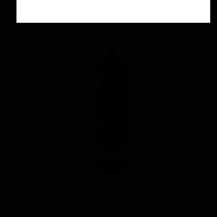
افزودن به سبد خرید
پوليش زبر منزرنا400 سفید با فرمول بهبود يافته
۷,۳۰۰,۰۰۰ تومان