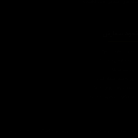
که های اجتماعی: detailshop.ir
حوه سفارش
چطور سفارش بدم؟
شرایط ارسال چطوره؟
پرداخت هزینه
چرا به شما اعتماد کنم؟
ضمانت چه شرایطی داره؟
آیا امکان عودت وجود داره؟
تمام حقوق مادی و معنوی این سایت متعلق به فروشگاه آنلاین دیتیل شاپ می
باشد.