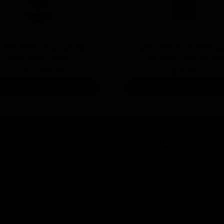
ی سرامیك محافظ و آبگریز
پوليش زبر منزرنا400
یلی لیتری منزرنا
فرمول بهبود يافته
۴,۲۰۰,۰۰۰ تومان
۷,۳۰۰,۰۰۰ تومان
افزودن به سبد خرید
افزودن به سبد خرید
نحوه سفارش
درباره ما
چطور سفارش بدم؟
درباره ما
شرایط ارسال چطوره؟
تماس با ما
پرداخت هزینه
روش های ارسال کالا
چرا به شما اعتماد کنم؟
سپند در شبکه های 