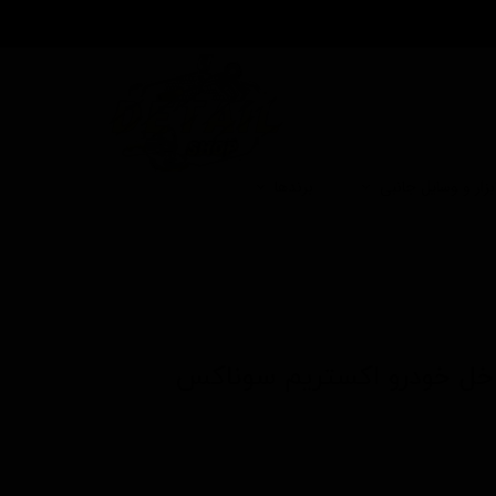
بزار و وسایل جانبی
برندها
اخل خودرو اكستریم سوناكس