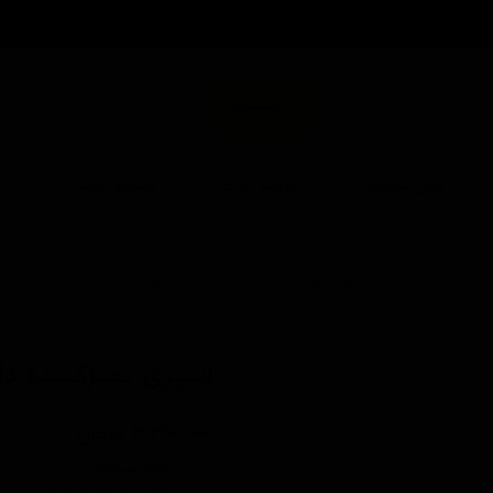
من
جستجو
انواع سرامیک
پولیش و پد
دستگاه پولیش
ا
خانه | محصولات | مشخصات محصول
اسپری تمیزكننده د
کد محصول: 220400
۳,۳۰۰,۰۰۰ تومان
فاقد سیلیکون
ضد الکتریسیته ساکن