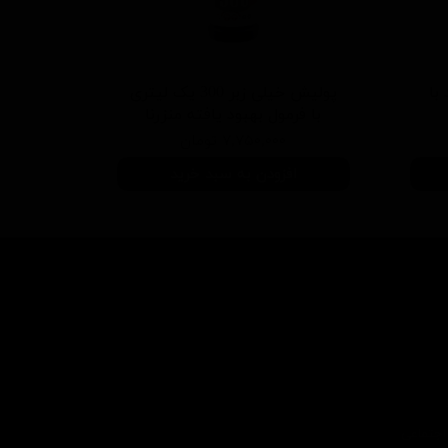
 سفید با
پولیش خیلی زبر 300 یک لیتری
با فرمول بهبود یافته منزرنا
۷,۷۵۰,۰۰۰ تومان
افزودن به سبد خرید
اجتماعی