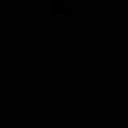
پولیش زبر ۱ لیتری تانسو Fast CUT
۱,۴۵۰,۰۰۰ تومان
ویژکی ها:
پولیش زبر
حجم 1 لیتری
ساخت ترکیه
افزودن به سبد خرید
نظرات