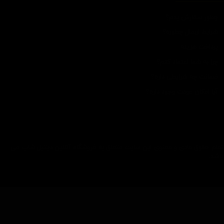
چطور سفارش بدم؟
شرایط ارسال چطوره؟
پرداخت هزینه
چرا به شما اعتماد کنم؟
ضمانت چه شرایطی داره؟
آیا امکان عودت وجود داره؟
تمام حقوق مادی و معنوی این سایت متعلق به فروشگاه آنلاین دیتیل شاپ می
باشد.