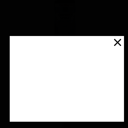
اسپری سرامیك محافظ و آبگریز کننده 500 میلی
لیتری منزرنا
۴,۲۰۰,۰۰۰ تومان
افزودن به سبد خرید