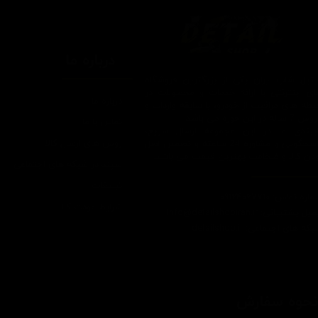
درباره ما
یتیل شاپ ایران یکی از بزرگترین فروشگاه
ای اینترنتی با ارائه خدمات و محصولات در
درباره ما
یطه های مراقبت از خودرو، با سابقه واردات و
7 ساله در این حوزه می باشد.
تماس با ما
ایبندی ما در این مجموعه ارسال سریع،
روش های ارسال کالا
پاسخگویی و مشاوره 24 ساعته و تضمین اصل
ودن کالا و ضخامت بهترین قیمت می باشد.
سپند در شبکه های اجتماعی
تبلیغات
اره تماس: 09124067710
شرایط عودت کالا
یل پشتیبانی: Info@detailshopiran.ir
که های اجتماعی: detailshop.ir
حوه سفارش