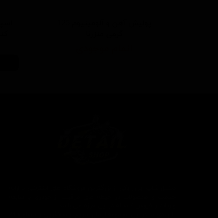
پولیش آهن و آلومینیوم 125
اسپر
گرمی منزرنا
کننده 500 م
اتمام موجودی
دیتیل شاپ ایران یکی از بزرگترین فروشگاه های اینترنتی با ارائه
خدمات و محصولات در حیطه های مراقبت از خودرو، با سابقه
واردات و فروش 7 ساله در این حوزه می باشد.
پایبندی ما در این مجموعه ارسال سریع، پاسخگویی و مشاوره 24