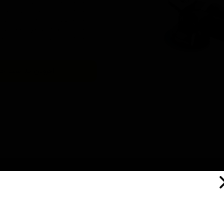
قطر اوربیت 12 میلی متر
کارایی بالای موتور با گشتاور با
اهرم کنترلی ارگونومیک ایمن
صداخفه کن خروجی هوای چرخ
گیره پلی کربنات شفاف مقاوم 
افزودن به سبد خر
ایتالیا