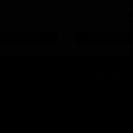
ی سرامیك محافظ و آبگریز
پوليش زبر منزرنا400
یلی لیتری منزرنا
فرمول بهبود يافته
۴,۲۰۰,۰۰۰ تومان
۷,۳۰۰,۰۰۰ تومان
افزودن به سبد خرید
افزودن به سبد خرید
نحوه سفارش
درباره ما
چطور سفارش بدم؟
درباره ما
شرایط ارسال چطوره؟
تماس با ما
پرداخت هزینه
روش های ارسال کالا
چرا به شما اعتماد کنم؟
سپند در شبکه های 
ضمانت چه شرایطی داره؟
تبلیغات