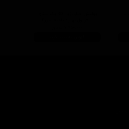
 سفید با
پولیش خیلی زبر 300 یک لیتری
با فرمول بهبود یافته منزرنا
۷,۷۵۰,۰۰۰ تومان
افزودن به سبد خرید
اجتماعی