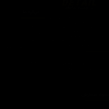
درباره ما
یتیل شاپ ایران یکی از بزرگترین فروشگاه
ای اینترنتی با ارائه خدمات و محصولات در
درباره ما
یطه های مراقبت از خودرو، با سابقه واردات و
7 ساله در این حوزه می باشد.
تماس با ما
ایبندی ما در این مجموعه ارسال سریع،
روش های ارسال کالا
پاسخگویی و مشاوره 24 ساعته و تضمین اصل
ودن کالا و ضخامت بهترین قیمت می باشد.
سپند در شبکه های اجتماعی
تبلیغات
اره تماس: 09124067710
شرایط عودت کالا
یل پشتیبانی: Info@detailshopiran.ir
که های اجتماعی: detailshop.ir
حوه سفارش
چطور سفارش بدم؟