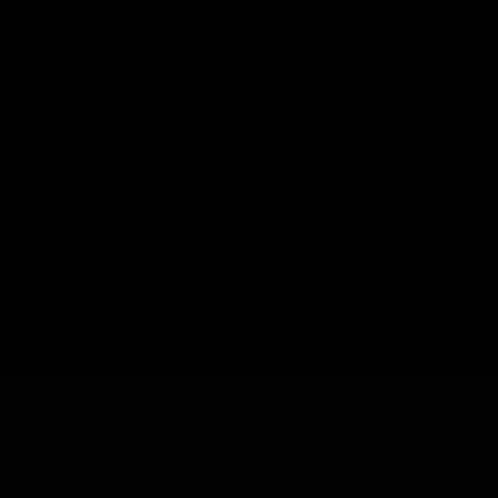
شرایط ارسال چطوره؟
پرداخت هزینه
چرا به شما اعتماد کنم؟
ضمانت چه شرایطی داره؟
آیا امکان عودت وجود داره؟
تمام حقوق مادی و معنوی این سایت متعلق به فروشگاه آنلاین دیتیل شاپ می
باشد.