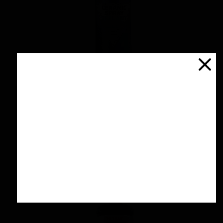
اسپری سرامیك محافظ و آبگریز کننده 500 میلی
لیتری منزرنا
۴,۲۰۰,۰۰۰ تومان
افزودن به سبد خرید