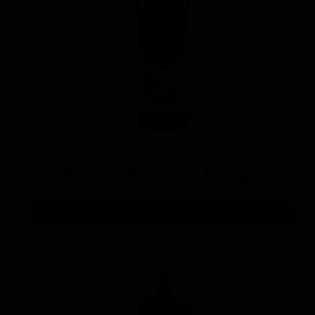
پوليش زبر منزرنا400 سفید با فرمول بهبود يافته
۷,۳۰۰,۰۰۰ تومان
افزودن به سبد خرید