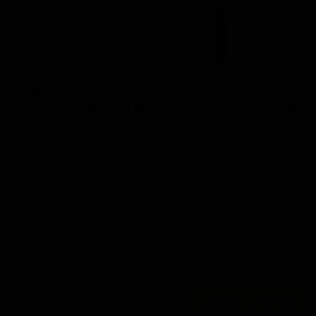
کیت کامل پولیش مینیاتوری سورین بو
Surainbow Details Polishing Tool Kit
کد محصول: SRB
اتمام موجودی
ویژگی ها:
کاربردی
با کیفیت بالا
مقرون به صرفه
دارای شلنگ انعطاف پذیر یک متری
کیت کامل به همراه پد های مورد نیاز
قابل استفاده با
دستگاه پولیش روتاری
و دریل
مشخصات محصول
نظرات