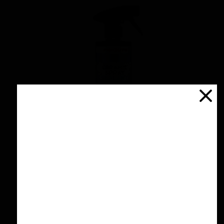
اسپری سرامیك محافظ و آبگریز کننده 500 میلی
لیتری منزرنا
۴,۲۰۰,۰۰۰ تومان
افزودن به سبد خرید