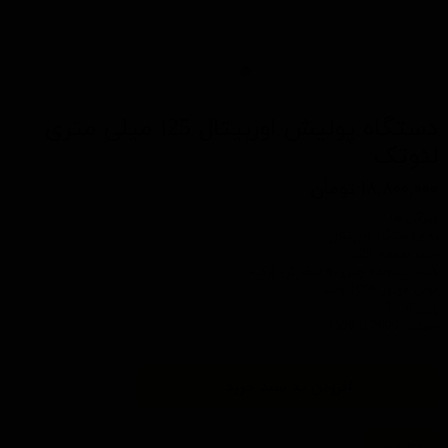
دستگاه پولیش اوربیتال ۱25 میلی‌ متری
لئوتک
۱۸,۸۰۰,۰۰۰ تومان
ویژگی ها :
نوع دستگاه اوربیتال
سایز صفحه 125
کشور سازنده چین به سفارش ترکیه
توان موتور 1000 وات
وزن 2630
سرعت 2000 تا 4500
افزودن به سبد خرید