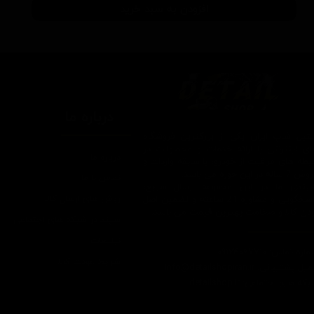
افزودن به سبد خرید
درباره ما
یتیل شاپ ایران یکی از بزرگترین فروشگاه
ای اینترنتی با ارائه خدمات و محصولات در
درباره ما
یطه های مراقبت از خودرو، با سابقه واردات و
7 ساله در این حوزه می باشد.
تماس با ما
ایبندی ما در این مجموعه ارسال سریع،
روش های ارسال کالا
پاسخگویی و مشاوره 24 ساعته و تضمین اصل
ودن کالا و ضخامت بهترین قیمت می باشد.
سپند در شبکه های اجتماعی
تبلیغات
اره تماس: 09124067710
شرایط عودت کالا
یل پشتیبانی: Info@detailshopiran.ir
که های اجتماعی: detailshop.ir