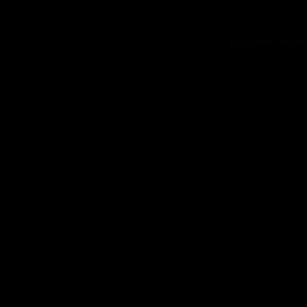
حوه سفارش
چطور سفارش بدم؟
شرایط ارسال چطوره؟
پرداخت هزینه
چرا به شما اعتماد کنم؟
ضمانت چه شرایطی داره؟
آیا امکان عودت وجود داره؟
تمام حقوق مادی و معنوی این سایت متعلق به فروشگاه آنلاین دیتیل شاپ می
باشد.