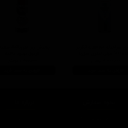
ی سرامیك محافظ و آبگریز
پوليش زبر منزرنا400
یلی لیتری منزرنا
فرمول بهبود يافته
۴,۲۰۰,۰۰۰ تومان
۷,۳۰۰,۰۰۰ تومان
افزودن به سبد خرید
افزودن به سبد خرید
نحوه سفارش
درباره ما
چطور سفارش بدم؟
درباره ما
شرایط ارسال چطوره؟
تماس با ما