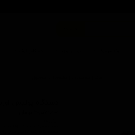
من
جستجو
انواع سرامیک
پولیش و پد
دستگاه پولیش
ا
خانه | محصولات | مشخصات محصول
دستگاه پولیش اوربیتال 7.5 سری جدید ک
۲۰,۵۷۰,۰۰۰ تومان
ویژگی ها:
مجهز به حرکت اوربیتال (DA) برای ایمنی بالاتر
صفحه نگهدارنده 7.5میلی‌متری برای انعطاف در پولیش‌کاری