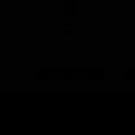
 سفید با
پولیش خیلی زبر 300 یک لیتری
با فرمول بهبود یافته منزرنا
۷,۷۵۰,۰۰۰ تومان
افزودن به سبد خرید