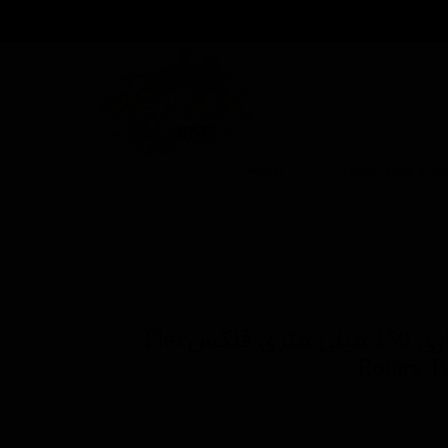
بزار و وسایل جانبی
برندها
دستگاه پولیش روتاری 150 میلی متری فلکسFlex
Rotary P