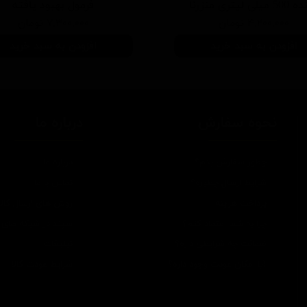
یلی لیتری منزرنا
فرمول بهبود يافته
۴,۲۰۰,۰۰۰ تومان
۷,۳۰۰,۰۰۰ تومان
افزودن به سبد خرید
افزودن به سبد خرید
نحوه سفارش
درباره ما
چطور سفارش بدم؟
درباره ما
شرایط ارسال چطوره؟
تماس با ما
پرداخت هزینه
روش های ارسال کالا
چرا به شما اعتماد کنم؟
سپند در شبکه های 
ضمانت چه شرایطی داره؟
تبلیغات
آیا امکان عودت وجود داره؟
شرایط عودت کالا