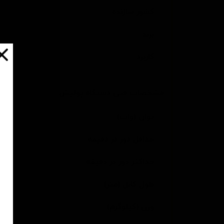
کشور سازنده
برند
کاربرد
مشخصات فنی دستگاه پولیش
توان (وات)
حداقل دور در دقیقه
حداکثر دور در دقیقه
طول کابل (متر)
وزن (کیلوگرم)