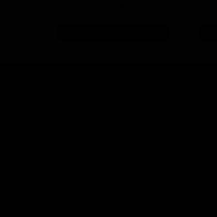
با فرمول بهبود یافته منزرنا
۷,۷۵۰,۰۰۰ تومان
افزودن به سبد خرید
اجتماعی