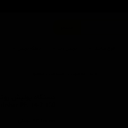
من
جستجو
انواع سرامیک
پولیش و پد
دستگاه پولیش
ا
خانه | محصولات | مشخصات محصول
olisher PE 14-2 150
کد محصول: 373680
۸۳,۰۰۰,۰۰۰ تومان