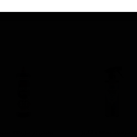
150 میلی متر / 6 اینچ
ی سرامیك محافظ و آبگریز
پوليش زبر منزرنا400