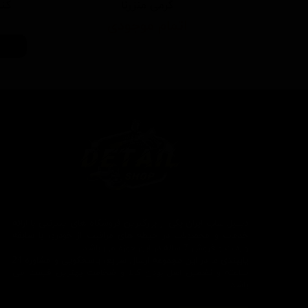
گرمی منزرنا
کننده 500 م
اتمام موجودی
دیتیل شاپ ایران یکی از بزرگترین فروشگاه های اینترنتی با ارائه
خدمات و محصولات در حیطه های مراقبت از خودرو، با سابقه
واردات و فروش 7 ساله در این حوزه می باشد.
پایبندی ما در این مجموعه ارسال سریع، پاسخگویی و مشاوره 24
ساعته و تضمین اصل بودن کالا و ضخامت بهترین قیمت می
باشد.