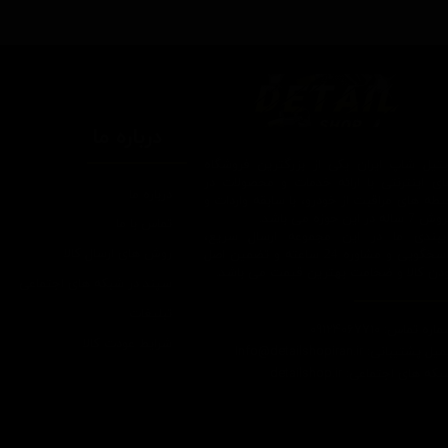
درباره ما
یتیل شاپ ایران یکی از بزرگترین فروشگاه
ای اینترنتی با ارائه خدمات و محصولات در
درباره ما
یطه های مراقبت از خودرو، با سابقه واردات و
7 ساله در این حوزه می باشد.
تماس با ما
ایبندی ما در این مجموعه ارسال سریع،
روش های ارسال کالا
پاسخگویی و مشاوره 24 ساعته و تضمین اصل
ودن کالا و ضخامت بهترین قیمت می باشد.
سپند در شبکه های اجتماعی
تبلیغات
اره تماس: 09124067710
شرایط عودت کالا
یل پشتیبانی: Info@detailshopiran.ir
که های اجتماعی: detailshop.ir