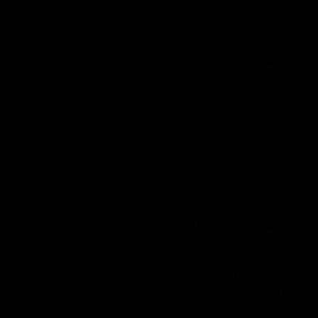
نظرات
مشخصات کلی
کشور
چین
سازنده
برند
SURAINBOW
کاربرد
سنباده زن
مشخصات فنی دستگاه سندر
سایز
ورودی هوا
1/4
(اینچ)