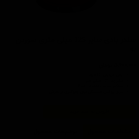
سندر بادی سایز 125 میلی متری سورین
بو
کد محصول: t312
۵,۶۰۰,۰۰۰ تومان
توان خروجی: 810 وات
سایز پد: 125 میلی متر
حداکثر سرعت 10،000 Rpm
دارای روکش لاستیکی برای جلوگیری از لغزش
افزودن به سبد خرید
مشخصات محصول
توضیحات محصول