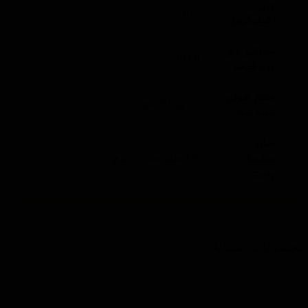
وزن
1.18
(کیلوگرم)
حداکثر دور
10000
در دقیقه
فشار هوای
6.3 بار / 90 psi
مورد نیاز
سایز
صفحه
125 میلی متر / 5 اینچ
پلیت
محصولات مشابه