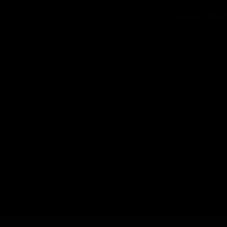
حوه سفارش
چطور سفارش بدم؟
شرایط ارسال چطوره؟
پرداخت هزینه
چرا به شما اعتماد کنم؟
ضمانت چه شرایطی داره؟
آیا امکان عودت وجود داره؟
تمام حقوق مادی و معنوی این سایت متعلق به فروشگاه آنلاین دیتیل شاپ می
باشد.