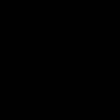
درباره ما
یتیل شاپ ایران یکی از بزرگترین فروشگاه
ای اینترنتی با ارائه خدمات و محصولات در
درباره ما
یطه های مراقبت از خودرو، با سابقه واردات و
7 ساله در این حوزه می باشد.
تماس با ما
ایبندی ما در این مجموعه ارسال سریع،
روش های ارسال کالا
پاسخگویی و مشاوره 24 ساعته و تضمین اصل
ودن کالا و ضخامت بهترین قیمت می باشد.
سپند در شبکه های اجتماعی
تبلیغات
اره تماس: 09124067710
شرایط عودت کالا
یل پشتیبانی: Info@detailshopiran.ir
که های اجتماعی: detailshop.ir
حوه سفارش
چطور سفارش بدم؟
شرایط ارسال چطوره؟