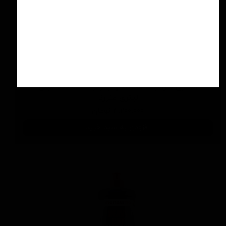
اسپری سرامیك محافظ و آبگریز کننده 500 میلی
لیتری منزرنا
۴,۲۰۰,۰۰۰ تومان
افزودن به سبد خرید