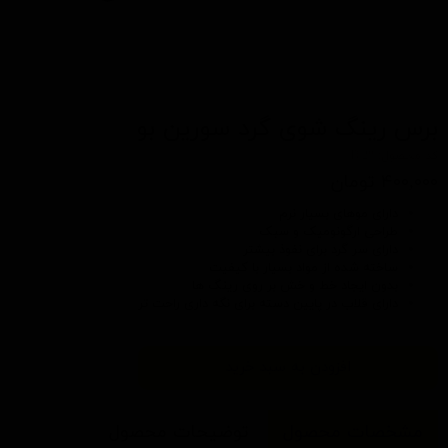
برس رینگ شوی گرد سورین بو
کد محصول: T628
۴۰۰,۰۰۰ تومان
دارای موهای بسیار نرم
طراحی ارگونومیک و سبک
دارای سر گرد برای نفوذ بیشتر
ساخته شده از مواد بسیار با کیفیت
بدون ایجاد خط و خش بر روی رینگ ها
دارای قلاب در پایین دسته برای نگه داری راحت تر
افزودن به سبد خرید
مشخصات محصول
توضیحات محصول