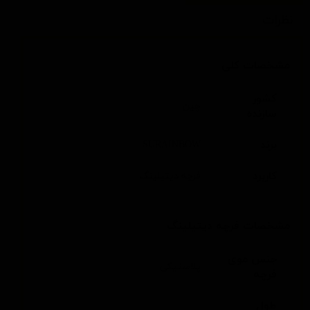
نظرات
مشخصات کلی
کشور
چین
سازنده
برند
SURAINBOW
کاربرد
فرچه دیتیلینگ
مشخصات فرچه دیتیلینگ
جنس موی
پلاستیکی
فرچه
طول