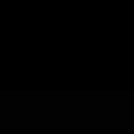
پرداخت هزینه
چرا به شما اعتماد کنم؟
ضمانت چه شرایطی داره؟
آیا امکان عودت وجود داره؟
تمام حقوق مادی و معنوی این سایت متعلق به فروشگاه آنلاین دیتیل شاپ می
باشد.