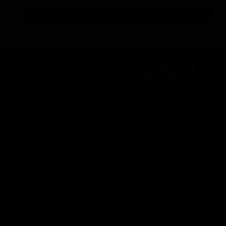
افزودن به سبد خرید
درباره ما
یتیل شاپ ایران یکی از بزرگترین فروشگاه
ای اینترنتی با ارائه خدمات و محصولات در
درباره ما
یطه های مراقبت از خودرو، با سابقه واردات و
7 ساله در این حوزه می باشد.
تماس با ما
ایبندی ما در این مجموعه ارسال سریع،
روش های ارسال کالا
پاسخگویی و مشاوره 24 ساعته و تضمین اصل
ودن کالا و ضخامت بهترین قیمت می باشد.
سپند در شبکه های اجتماعی
تبلیغات
اره تماس: 09124067710
شرایط عودت کالا
یل پشتیبانی: Info@detailshopiran.ir
که های اجتماعی: detailshop.ir