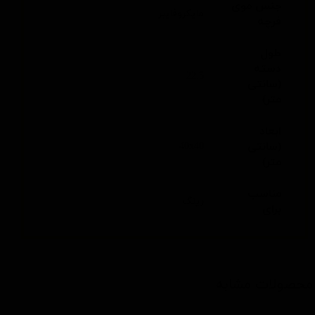
جنس موی
مایکروفایبر
فرچه
طول
دسته
22.5
(سانتی
متر)
ابعاد
(سانتی
40x40
متر)
مناسب
رینگ
برای
محصولات مشابه