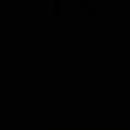
فرچه رینگ شوی مایکروفایبر سوناکس
کد محصول: 417941
۱,۷۶۰,۰۰۰ تومان
کیفیت عالی
قابل شستشو
طراحی ارگونومیکی
دستگیره بدون لغزش
از بین برنده جرم ها و آلودگی ها
دسته بلند برای دسترسی به نواحی دشوار رینگ