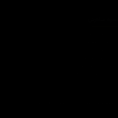
حوه سفارش
چطور سفارش بدم؟
شرایط ارسال چطوره؟
پرداخت هزینه
چرا به شما اعتماد کنم؟
ضمانت چه شرایطی داره؟
آیا امکان عودت وجود داره؟
تمام حقوق مادی و معنوی این سایت متعلق به فروشگاه آنلاین دیتیل شاپ می
باشد.