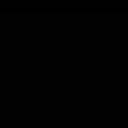
من
جستجو
انواع سرامیک
پولیش و پد
دستگاه پولیش
ا
خانه | محصولات | مشخصات محصول
پد پوست بره 125 میلی‌ متری یو اف اس ( 5 اینچ )
کد محصول: UFS
۱,۴۰۰,۰۰۰ تومان
ویژگی ها: