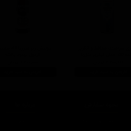
ی سرامیك محافظ و آبگریز
پوليش زبر منزرنا400
یلی لیتری منزرنا
فرمول بهبود يافته
۴,۲۰۰,۰۰۰ تومان
۷,۳۰۰,۰۰۰ تومان
افزودن به سبد خرید
افزودن به سبد خرید
نحوه سفارش
درباره ما
چطور سفارش بدم؟
درباره ما
شرایط ارسال چطوره؟
تماس با ما