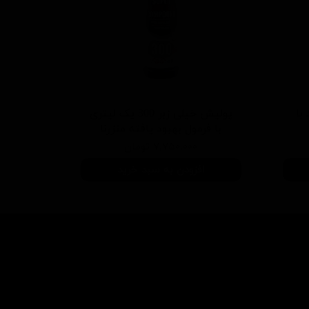
 سفید با
پولیش خیلی زبر 300 یک لیتری
با فرمول بهبود یافته منزرنا
۷,۷۵۰,۰۰۰ تومان
افزودن به سبد خرید