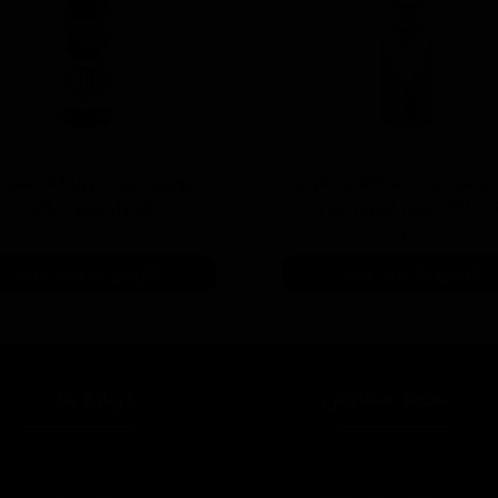
ی سرامیك محافظ و آبگریز
پوليش زبر منزرنا400
یلی لیتری منزرنا
فرمول بهبود يافته
۴,۲۰۰,۰۰۰ تومان
۷,۳۰۰,۰۰۰ تومان
افزودن به سبد خرید
افزودن به سبد خرید
نحوه سفارش
درباره ما
چطور سفارش بدم؟
درباره ما
شرایط ارسال چطوره؟
تماس با ما