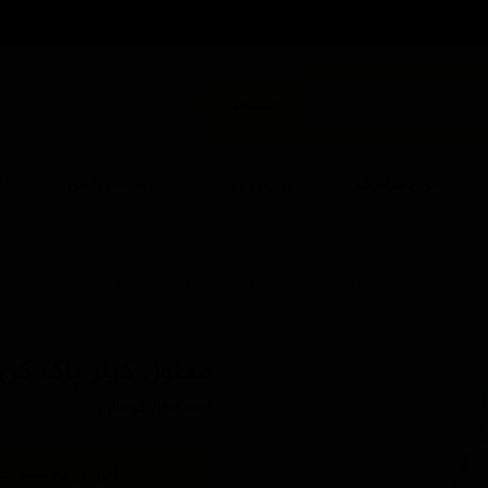
من
جستجو
انواع سرامیک
پولیش و پد
دستگاه پولیش
ا
خانه | محصولات | مشخصات محصول
محلول کیلر پاک کن ۱ لیتری استا
۹۰۰,۰۰۰ تومان
افزودن به سبد خر