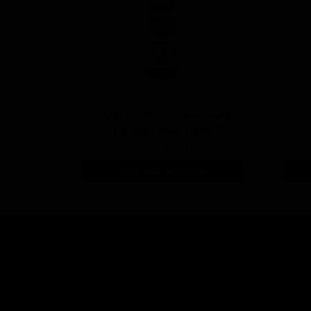
 سفید با
پولیش خیلی زبر 300 یک لیتری
با فرمول بهبود یافته منزرنا
۷,۷۵۰,۰۰۰ تومان
افزودن به سبد خرید