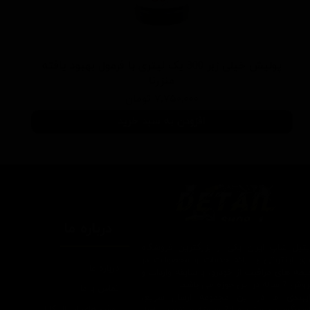
پولیش خیلی زبر 300 یک لیتری با فرمول بهبود یافته
منزرنا
۷,۷۵۰,۰۰۰ تومان
افزودن به سبد خرید
درباره ما
یتیل شاپ ایران یکی از بزرگترین فروشگاه
ای اینترنتی با ارائه خدمات و محصولات در
درباره ما
یطه های مراقبت از خودرو، با سابقه واردات و
7 ساله در این حوزه می باشد.
تماس با ما
ایبندی ما در این مجموعه ارسال سریع،
روش های ارسال کالا
پاسخگویی و مشاوره 24 ساعته و تضمین اصل