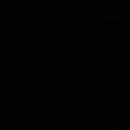
نظرات
مشخصات کلی
کشور
چین
سازنده
برند
SURAINBOW
کاربرد
دستکش شستشو
مشخصات اسفنج شستشو
جنس
مایکروفایبر
ابعاد
(سانتی
20x25
متر)