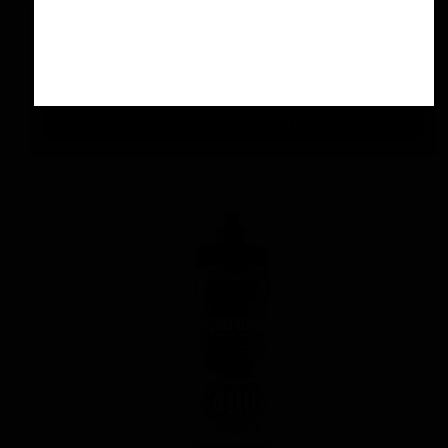
اسپری سرامیك محافظ و آبگریز کننده 500 میلی
لیتری منزرنا
۴,۲۰۰,۰۰۰ تومان
افزودن به سبد خرید