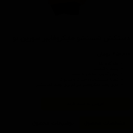
دستکش شستشو مایکروفایبر سورین بو
کد محصول: t708
۴۵۰,۰۰۰ تومان
ماندگاری بالا
بسیار با کیفیت
بدون آسیب رساندن به سطح
تجربه شستشویی راحت تر و سریع تر
دارای بافت مایکروفایبر متراکم برای تولید کف بیشتر
افزودن به سبد خرید
مشخصات محصول
توضیحات محصول