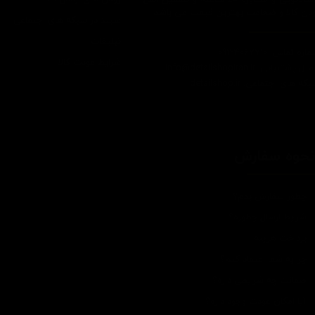
ودن کالا و ضخامت بهترین قیمت می باشد.
سپند در شبکه های اجتماعی
تبلیغات
اره تماس: 09124067710
شرایط عودت کالا
یل پشتیبانی: Info@detailshopiran.ir
که های اجتماعی: detailshop.ir
حوه سفارش
چطور سفارش بدم؟
شرایط ارسال چطوره؟
پرداخت هزینه
چرا به شما اعتماد کنم؟
ضمانت چه شرایطی داره؟
آیا امکان عودت وجود داره؟