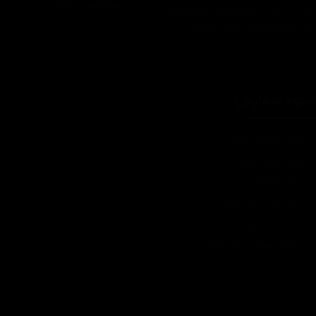
شرایط عودت کالا
یل پشتیبانی: Info@detailshopiran.ir
که های اجتماعی: detailshop.ir
حوه سفارش
چطور سفارش بدم؟
شرایط ارسال چطوره؟
پرداخت هزینه
چرا به شما اعتماد کنم؟
ضمانت چه شرایطی داره؟
آیا امکان عودت وجود داره؟