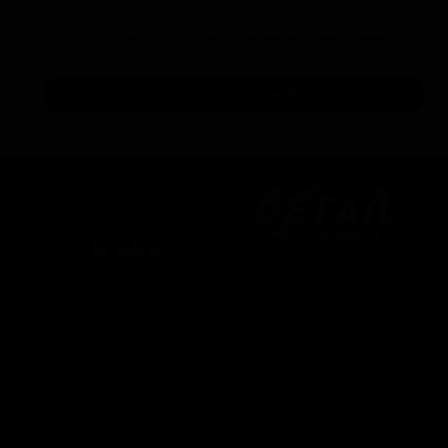
چسب ماسکه مخصوص پولیش خودرو سورین بو
۱۲۵,۰۰۰ تومان
افزودن به سبد خرید
درباره ما
یتیل شاپ ایران یکی از بزرگترین فروشگاه
ای اینترنتی با ارائه خدمات و محصولات در
درباره ما
یطه های مراقبت از خودرو، با سابقه واردات و
7 ساله در این حوزه می باشد.
تماس با ما
ایبندی ما در این مجموعه ارسال سریع،
روش های ارسال کالا
پاسخگویی و مشاوره 24 ساعته و تضمین اصل
ودن کالا و ضخامت بهترین قیمت می باشد.
سپند در شبکه های اجتماعی
تبلیغات
اره تماس: 09124067710