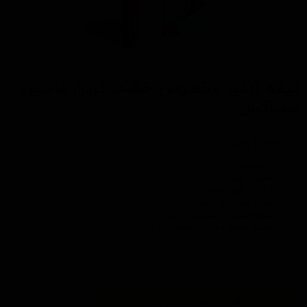
تیغه آبگیر مخصوص خشک کردن ماشین
سوناکس
کد محصول: 417400
۲,۶۰۰,۰۰۰ تومان
کیفیت بالا
انعطاف پذیری بالا
آبگیری فوق العاده
بدون ایجاد خط و خش
ساخته شده از سیلیکون نرم
دسته مقاوم و طراحی شده برای گرفتن راحت
افزودن به سبد خرید