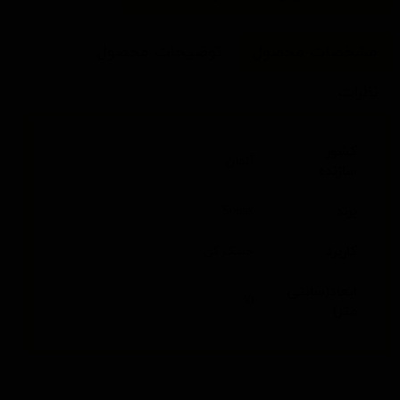
مشخصات محصول
توضیحات محصول
نظرات
کشور
آلمان
سازنده
برند
Sonax
کاربرد
خشک کن
ابعاد(سانتی
30
متر)