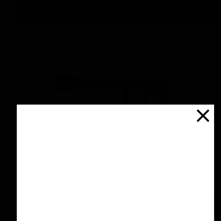
افزودن به سبد خرید
تورنادوگان مخصوص صفرشویی داخل خودرو سورین