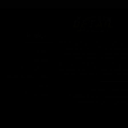
درباره ما
یتیل شاپ ایران یکی از بزرگترین فروشگاه
ای اینترنتی با ارائه خدمات و محصولات در
درباره ما
یطه های مراقبت از خودرو، با سابقه واردات و
7 ساله در این حوزه می باشد.
تماس با ما
ایبندی ما در این مجموعه ارسال سریع،
روش های ارسال کالا
پاسخگویی و مشاوره 24 ساعته و تضمین اصل
ودن کالا و ضخامت بهترین قیمت می باشد.
سپند در شبکه های اجتماعی
تبلیغات
اره تماس: 09124067710
شرایط عودت کالا
یل پشتیبانی: Info@detailshopiran.ir
که های اجتماعی: detailshop.ir