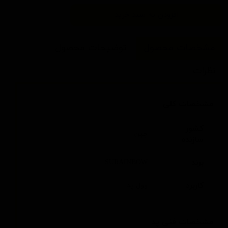
افزودن به سبد خرید
مشخصات محصول
توضیحات محصول
نظرات
مشخصات کلی
کشور
چین
سازنده
برند
SURAINBOW
کاربرد
وول پد
مشخصات فنی پد