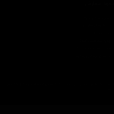
حوه سفارش
چطور سفارش بدم؟
شرایط ارسال چطوره؟
پرداخت هزینه
چرا به شما اعتماد کنم؟
ضمانت چه شرایطی داره؟
آیا امکان عودت وجود داره؟
تمام حقوق مادی و معنوی این سایت متعلق به فروشگاه آنلاین دیتیل شاپ می
باشد.