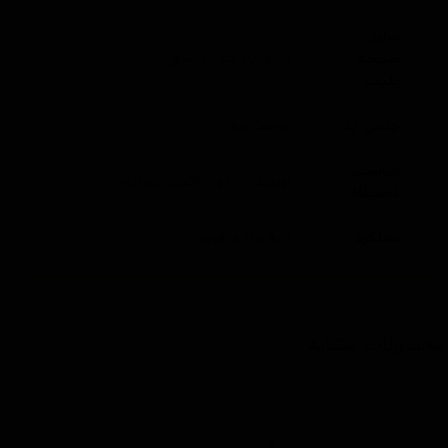
سایز
صفحه
75 میلی متر / 3 اینچ
پلیت
جنس پد
پوست بره
مناسب
اوربیتال / دوآل اکشن, روتاری
دستگاه
عملکرد
لایه برداری قوی
محصولات مشابه