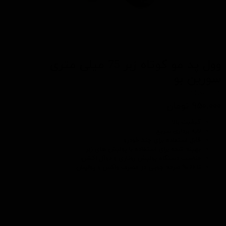
وول پد مو کوتاه زبر 75 میلی متری
سورین بو
کد محصول: t608a
۹۵۰,۰۰۰ تومان
کیفیت بالا
لایه برداری سریع
قابل استفاده برای چند خودرو
بهینه شده برای استفاده با
پولیش های زبر
مناسب دستگاه پولیش روتاری و دوآل اکشن
تا 30% صرفه جویی در مصرف
واکس
و پولیش