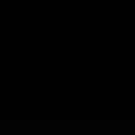
چطور سفارش بدم؟
شرایط ارسال چطوره؟
پرداخت هزینه
چرا به شما اعتماد کنم؟
ضمانت چه شرایطی داره؟
آیا امکان عودت وجود داره؟
تمام حقوق مادی و معنوی این سایت متعلق به فروشگاه آنلاین دیتیل شاپ می
باشد.