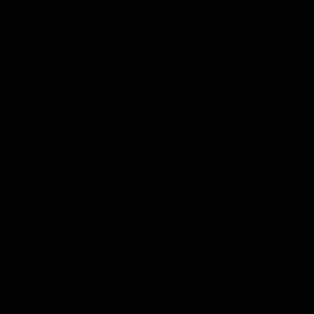
افزودن به سبد خرید
مشخصات محصول
توضیحات محصول
نظرات
مشخصات کلی
کشور
چین
سازنده
برند
SURAINBOW
کاربرد
پد پولیش
مشخصات فنی پد