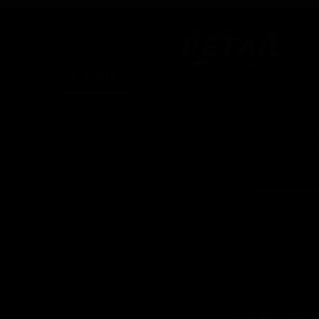
درباره ما
یتیل شاپ ایران یکی از بزرگترین فروشگاه
ای اینترنتی با ارائه خدمات و محصولات در
درباره ما
یطه های مراقبت از خودرو، با سابقه واردات و
7 ساله در این حوزه می باشد.
تماس با ما
ایبندی ما در این مجموعه ارسال سریع،
روش های ارسال کالا
پاسخگویی و مشاوره 24 ساعته و تضمین اصل
ودن کالا و ضخامت بهترین قیمت می باشد.
سپند در شبکه های اجتماعی
تبلیغات
اره تماس: 09124067710
شرایط عودت کالا
یل پشتیبانی: Info@detailshopiran.ir
که های اجتماعی: detailshop.ir
حوه سفارش