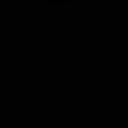
وول پد (پد پوست بره) 150 میلی متری
روتاری سورین بو
کد محصول: t609b
۸۵۰,۰۰۰ تومان
لایه برداری بسیار بالا
مناسب
دستگاه پولیش روتاری
بهینه شده برای استفاده با
پولیش زبر
قابل استفاده با صفحه پلیت 150 میلی متری
جلوگیری از آسیب های احتمالی به رنگ خودرو