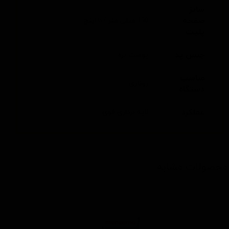
سایز
صفحه
150 میلی متر / 6 اینچ
پلیت
جنس پد
پوست بره
مناسب
روتاری
دستگاه
عملکرد
لایه برداری قوی
محصولات مشابه